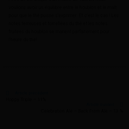
voulions avoir un équilibre entre le houblon et le malt
pour que le thé puisse s’exprimer. Et c’est le cas ! Les
notes terreuses et torréfiées du thé et les notes
fruitées du houblon se marient parfaitement pour
l’heure du thé!
Article précédent
Hoppy Triple – 11%
Article suivant
Celebration Ale – Back From Ale – 13 %