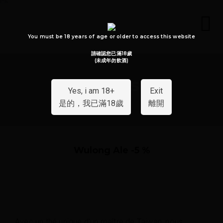
You must be 18 years of age or older to access this website
請確認您已滿18歲
(未成年勿飲酒)
Beers
Yes, i am 18+
Exit
是的，我已滿18歲
離開
Wulong Ale -5 %
Avec un thé unique d’un maître de Taiwan, nous